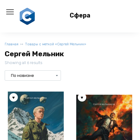
Перейти
к
Сфера
содержанию
Главная
Товары с меткой «Сергей Мельник»
Сергей Мельник
Showing all 6 results