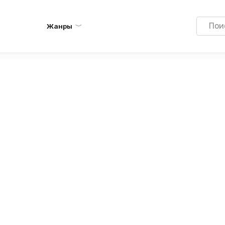
Search
Жанры
for: