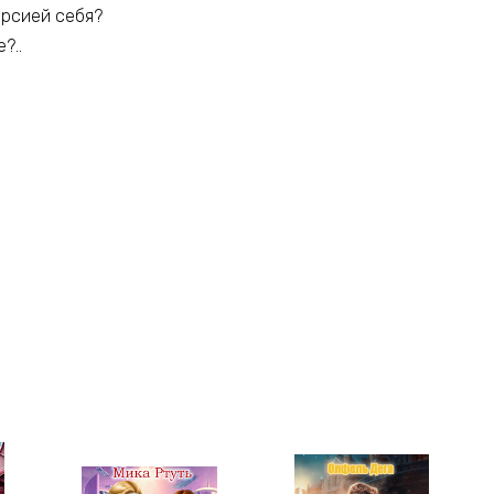
ерсией себя?
?..