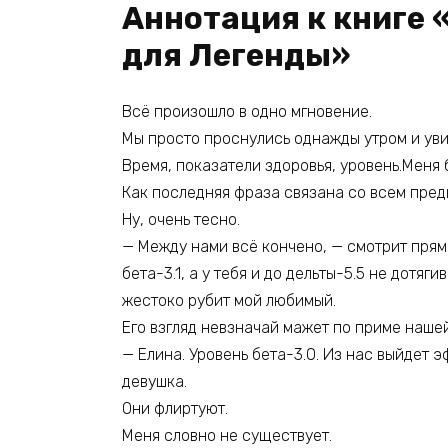
Аннотация к книге
для Легенды»
Всё произошло в одно мгновение.
Мы просто проснулись однажды утром и уви
Время, показатели здоровья, уровень.Меня 
Как последняя фраза связана со всем пре
Ну, очень тесно.
— Между нами всё кончено, — смотрит прямо
бета-3.1, а у тебя и до дельты-5.5 не дотяг
жестоко рубит мой любимый.
Его взгляд невзначай мажет по приме наше
— Елина. Уровень бета-3.0. Из нас выйдет
девушка.
Они флиртуют.
Меня словно не существует.