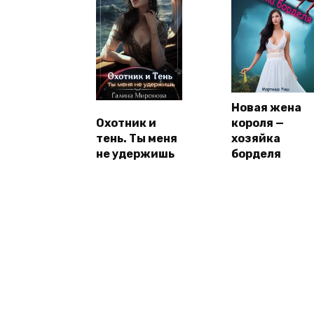
Новая жена
Охотник и
короля —
тень. Ты меня
хозяйка
не удержишь
борделя