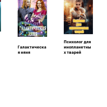
Психолог для
Галактическа
инопланетны
я няня
х тварей