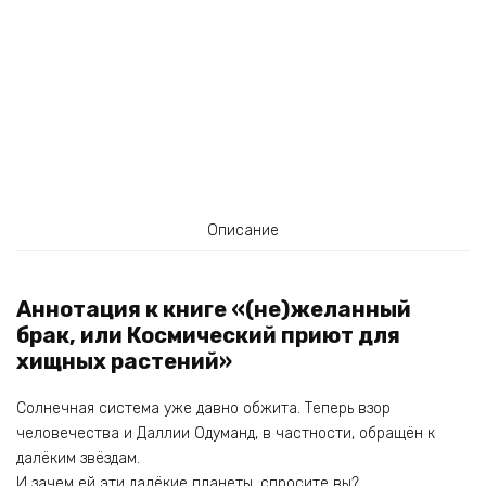
Описание
Аннотация к книге «(не)желанный
брак, или Космический приют для
хищных растений»
Солнечная система уже давно обжита. Теперь взор
человечества и Даллии Одуманд, в частности, обращён к
далёким звёздам.
И зачем ей эти далёкие планеты, спросите вы?