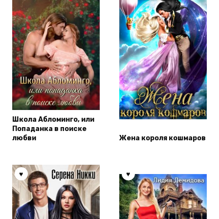
Школа Абломинго, или
Попаданка в поиске
любви
Жена короля кошмаров