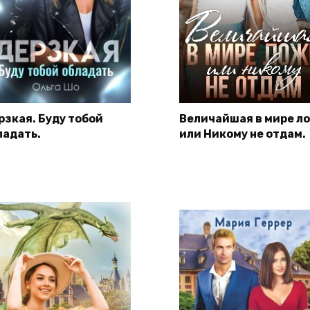
рзкая. Буду тобой
Величайшая в мире л
ладать.
или Никому не отдам.