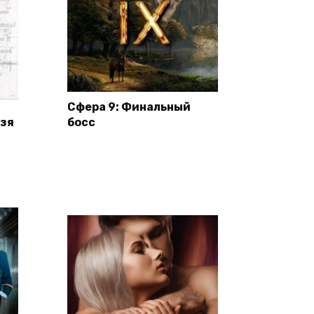
Сфера 9: Финальный
язя
босс