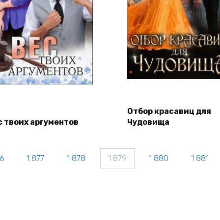
Отбор красавиц для
с твоих аргументов
Чудовища
76
1 877
1 878
1 879
1 880
1 881