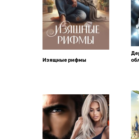
Де
Изящные рифмы
об