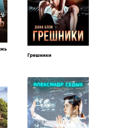
ожь
Грешники