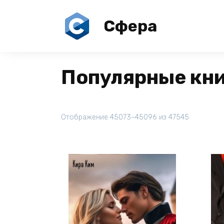
Перейти
к
Сфера
содержанию
Популярные кн
Отображение 45073–45096 из 47545