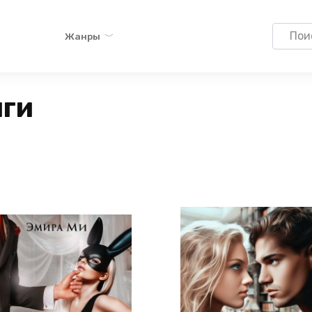
Search
Жанры
for:
иги