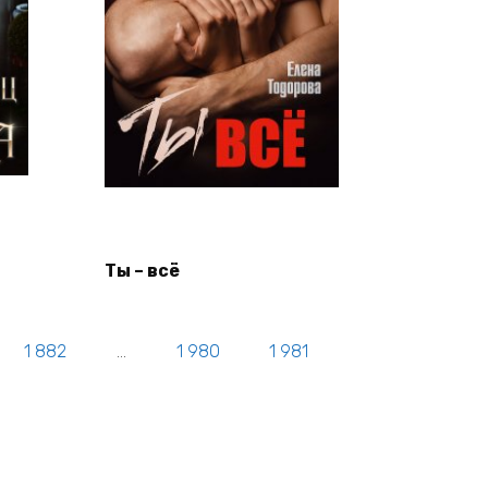
Ты – всё
1 882
…
1 980
1 981