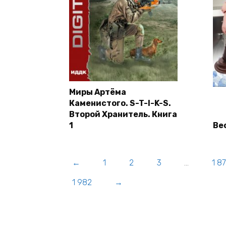
Миры Артёма
Каменистого. S-T-I-K-S.
Второй Хранитель. Книга
1
Ве
←
1
2
3
…
1 8
1 982
→