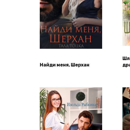
Шл
Найди меня, Шерхан
др