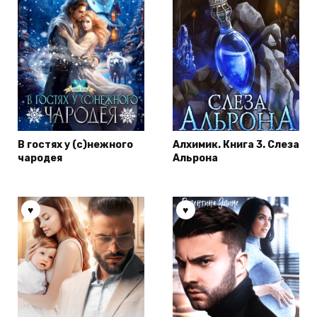
В гостях у (с)нежного
Алхимик. Книга 3. Слеза
чародея
Альрона