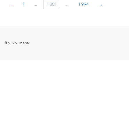
←
1
…
1 881
…
1 994
→
© 2026 Сфера