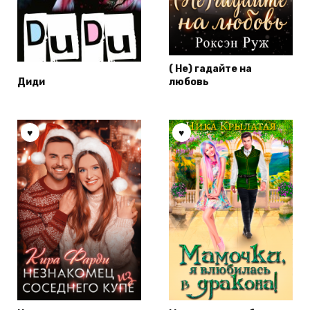
( Не) гадайте на
Диди
любовь