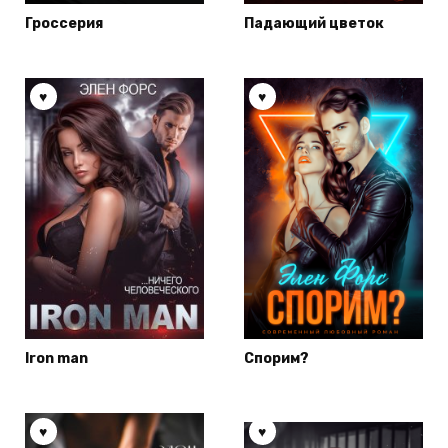
Гроссерия
Падающий цветок
Iron man
Спорим?