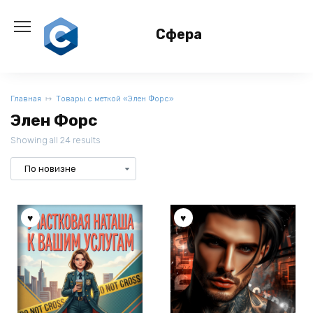
Перейти
к
Сфера
содержанию
Главная
Товары с меткой «Элен Форс»
Элен Форс
Showing all 24 results