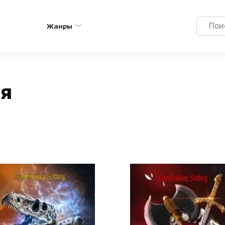
Search
Жанры
for:
ая