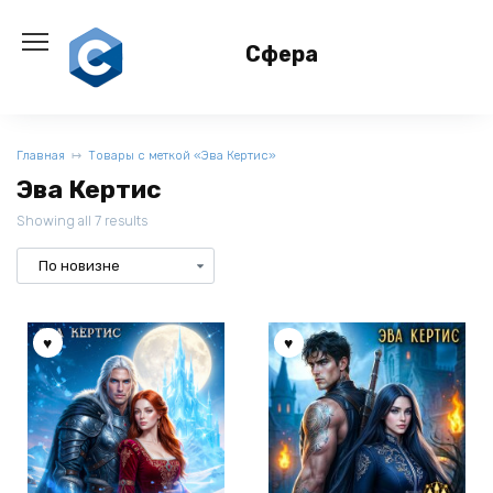
Перейти
к
Сфера
содержанию
Главная
Товары с меткой «Эва Кертис»
Эва Кертис
Showing all 7 results