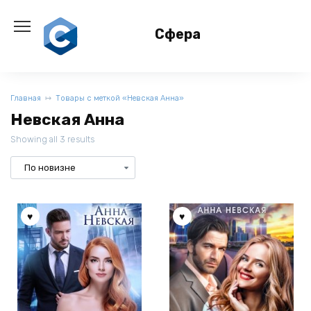
Перейти
к
Сфера
содержанию
Главная
Товары с меткой «Невская Анна»
Невская Анна
Showing all 3 results