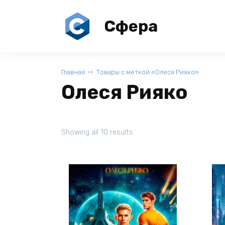
Перейти
к
Сфера
содержанию
Главная
Товары с меткой «Олеся Рияко»
Олеся Рияко
Showing all 10 results