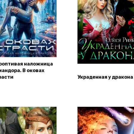
роптивая наложница
мандора. В оковах
расти
Украденная у дракона