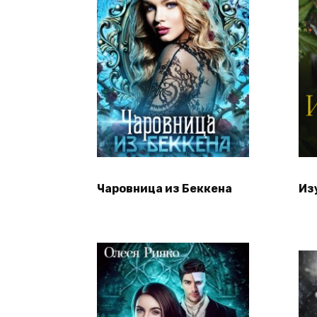
Чаровница из Беккена
Из