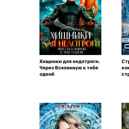
Хищники для недотроги.
Ст
Через Вселенную к тебе
ко
одной
ст