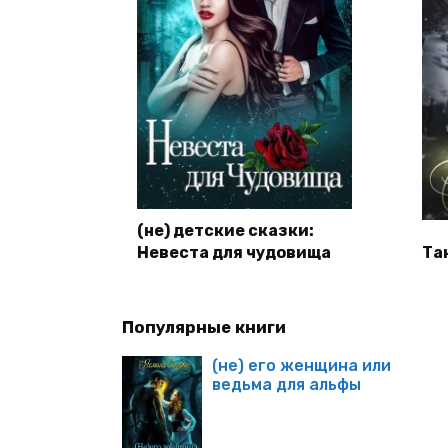
(не) детские сказки:
Невеста для чудовища
Та
Популярные книги
(не) его женщина или
ведьма для альфы