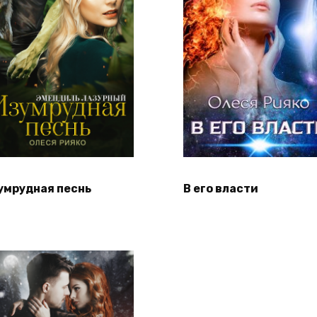
умрудная песнь
В его власти