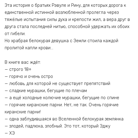
Эта история о братьях Рэвуле и Рину, для которых дорога к
единственной истинной возлюбленной пролегла через
тяжёлые испытания силы духа и крепости жил, а вера друг в
друга стала последней нитью, способной удержать их обоих
от гибели.
Но храбрая белокурая девушка с Земли стоила каждой
пролитой капли крови…
В книге вас ждёт:
— строго 18+
— горячо и очень остро
— любовь, для которой не существует препятствий
— сладкие мурашки, бегущие по плечам
— а ещё холодные колючие мурашки, бегущие по спине
— горячие киранские парни. Нет, не так. Очень горячие
киранские парни!
— одна заблудившаяся во Вселенной белокурая землянка
— злодей, падлюка, злобный. Это тот, который Эджу
— ХЭ