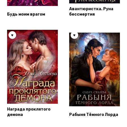
Авантюристка. Руна
Будь моим врагом
бессмертия
Награда проклятого
демона
Рабыня Тёмного Лорда