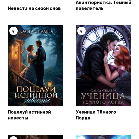
Авантюристка. Тёмный
Невеста на сезон снов
повелитель
Поцелуй истинной
Ученица Тёмного
невесты
Лорда