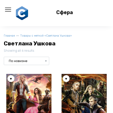
Перейти
к
Сфера
содержанию
Главная
Товары с меткой «Светлана Ушкова»
Светлана Ушкова
Showing all 6 results