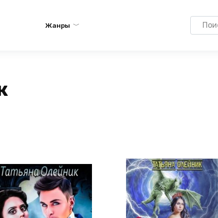
Search
Жанры
for:
к