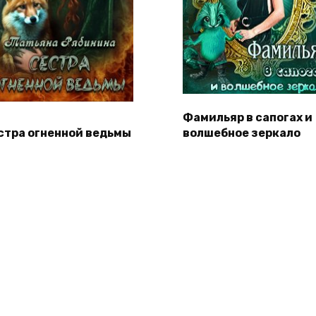
Фамильяр в сапогах и
стра огненной ведьмы
волшебное зеркало