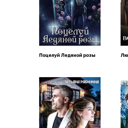
Поцелуй Ледяной розы
Лю