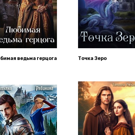
бимая ведьма герцога
Точка Зеро