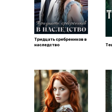
Тридцать сребреников в
наследство
Те