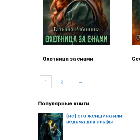
Охотница за снами
Се
1
2
→
Популярные книги
(не) его женщина или
ведьма для альфы