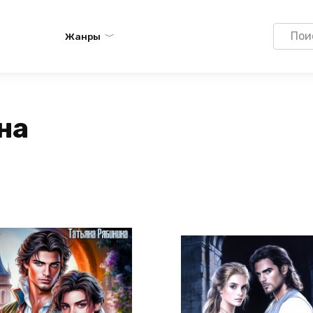
Search
Жанры
for:
на