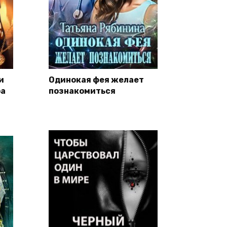
и
Одинокая фея желает
ра
познакомиться