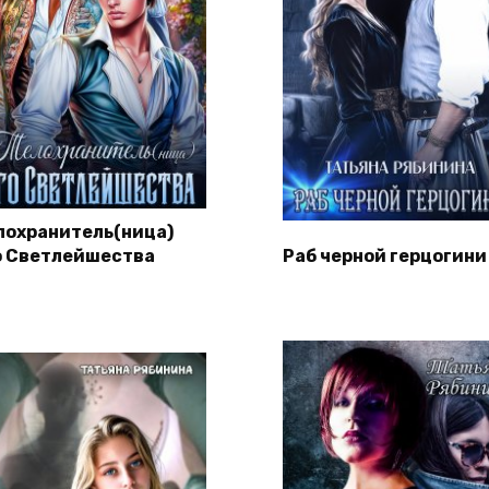
лохранитель(ница)
о Светлейшества
Раб черной герцогини