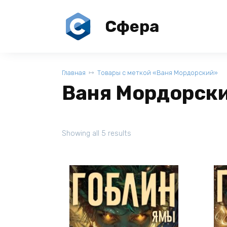
Перейти
к
Сфера
содержанию
Главная
Товары с меткой «Ваня Мордорский»
Ваня Мордорск
Showing all 5 results