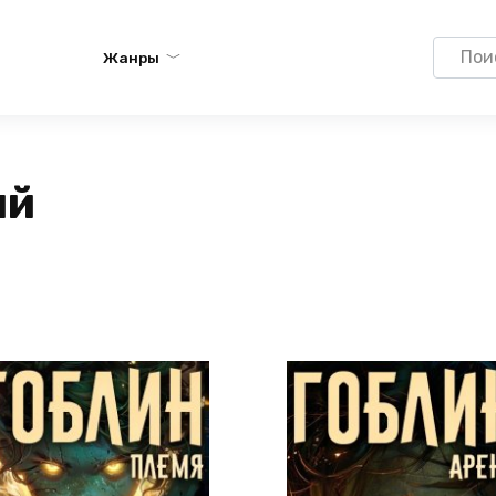
Search
Жанры
for:
ий