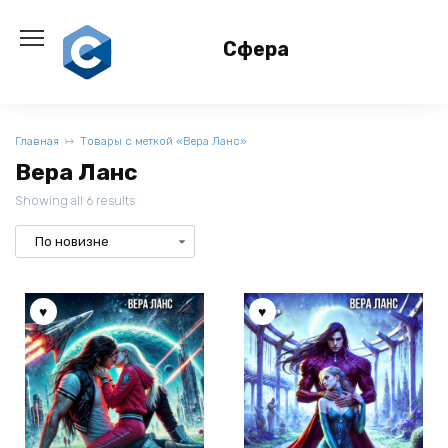
Перейти
к
Сфера
содержанию
Главная
Товары с меткой «Вера Ланс»
Вера Ланс
Showing all 6 results