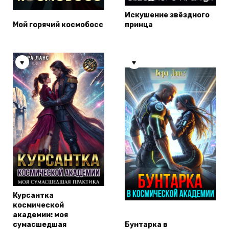
Искушение звёздного
Мой горячий космобосс
принца
Курсантка
космической
академии: моя
сумасшедшая
Бунтарка в