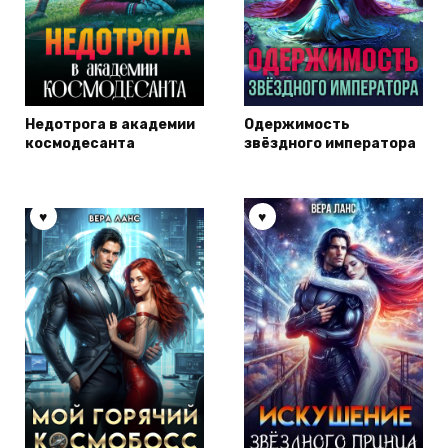
Недотрога в академии
Одержимость
космодесанта
звёздного императора