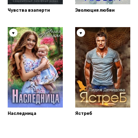
Чувства взаперти
Эволюция любви
Наследница
Ястреб