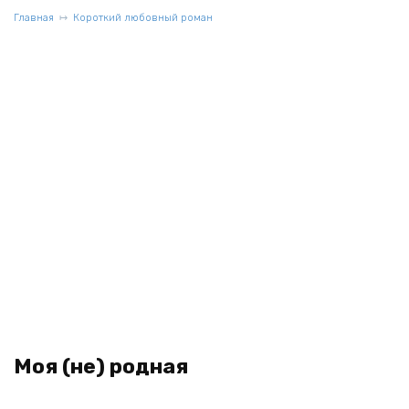
Главная
Короткий любовный роман
Моя (не) родная