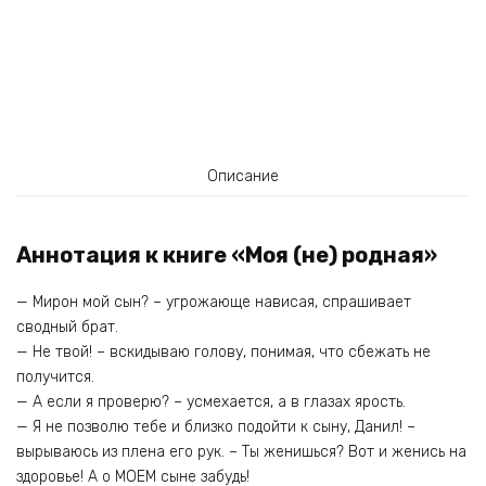
Описание
Аннотация к книге «Моя (не) родная»
— Мирон мой сын? – угрожающе нависая, спрашивает
сводный брат.
— Не твой! – вскидываю голову, понимая, что сбежать не
получится.
— А если я проверю? – усмехается, а в глазах ярость.
— Я не позволю тебе и близко подойти к сыну, Данил! –
вырываюсь из плена его рук. – Ты женишься? Вот и женись на
здоровье! А о МОЕМ сыне забудь!