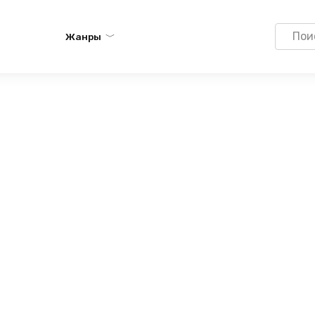
Search
Жанры
for: