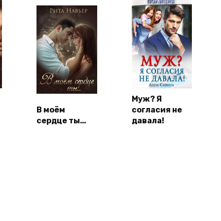
Муж? Я
В моём
согласия не
сердце ты…
давала!