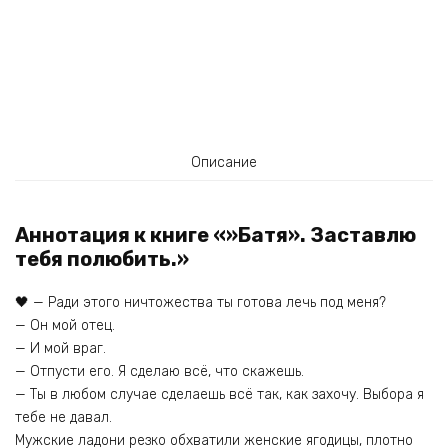
Описание
Аннотация к книге «»Батя». Заставлю
тебя полюбить.»
🖤 — Ради этого ничтожества ты готова лечь под меня?
— Он мой отец.
— И мой враг.
— Отпусти его. Я сделаю всё, что скажешь.
— Ты в любом случае сделаешь всё так, как захочу. Выбора я
тебе не давал.
Мужские ладони резко обхватили женские ягодицы, плотно