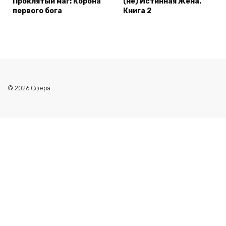
Проклятый маг: Корона
(не) Истинная Жена.
первого бога
Книга 2
© 2026 Сфера