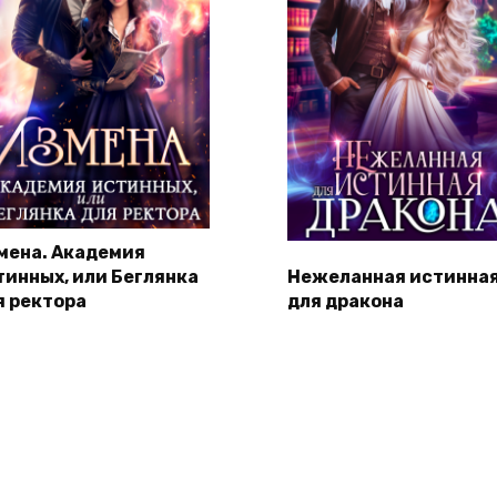
мена. Академия
тинных, или Беглянка
Нежеланная истинна
я ректора
для дракона