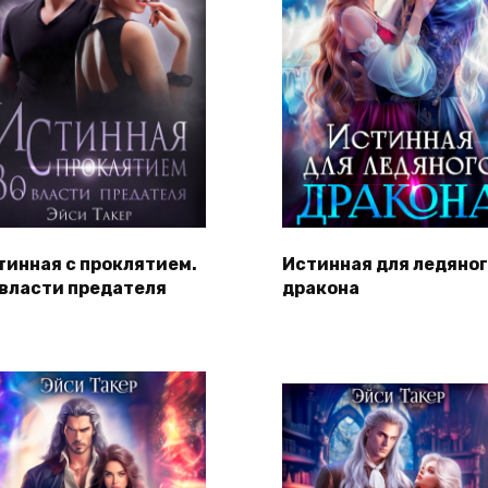
тинная с проклятием.
Истинная для ледяно
 власти предателя
дракона