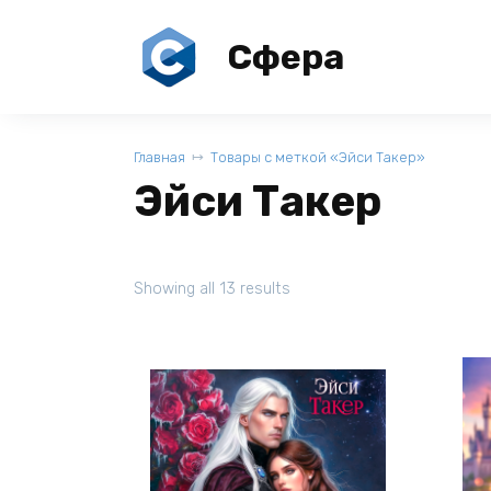
Перейти
к
Сфера
содержанию
Главная
Товары с меткой «Эйси Такер»
Эйси Такер
Showing all 13 results