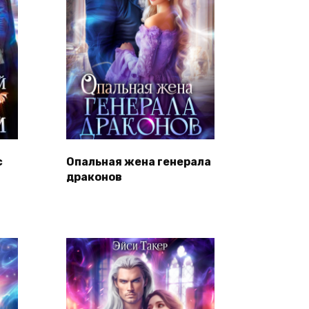
с
Опальная жена генерала
драконов