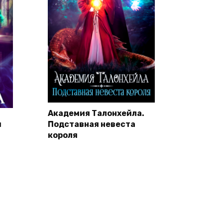
Академия Талонхейла.
я
Подставная невеста
короля