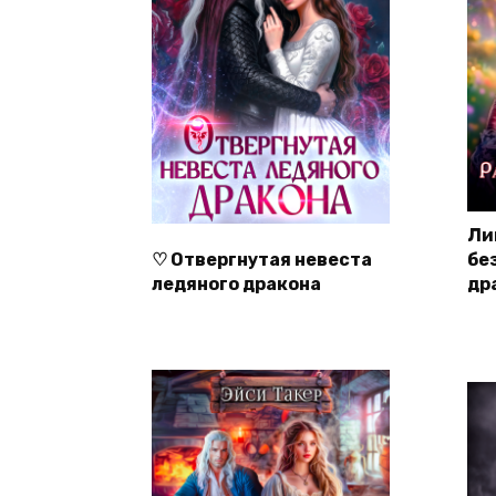
Ли
♡ Отвергнутая невеста
бе
ледяного дракона
др