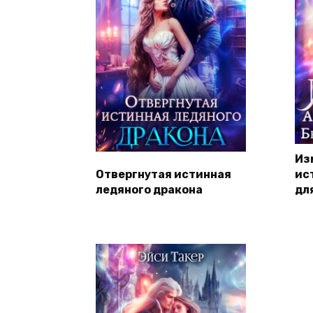
Из
Отвергнутая истинная
ис
ледяного дракона
дл