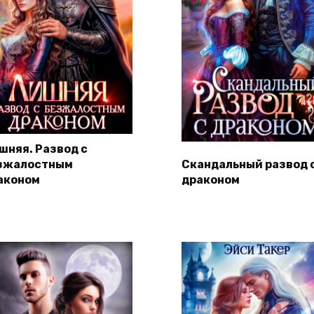
шняя. Развод с
зжалостным
Скандальный развод 
аконом
драконом