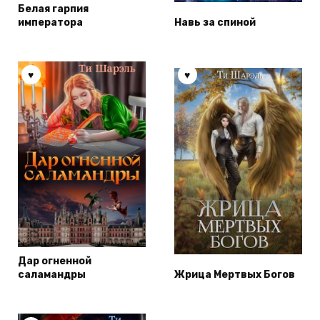
Белая гарпия
императора
Навь за спиной
Дар огненной
саламандры
Жрица Мертвых Богов