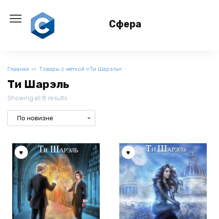
Перейти
к
Сфера
содержанию
Главная
Товары с меткой «Ти Шарэль»
Ти Шарэль
Showing all 8 results