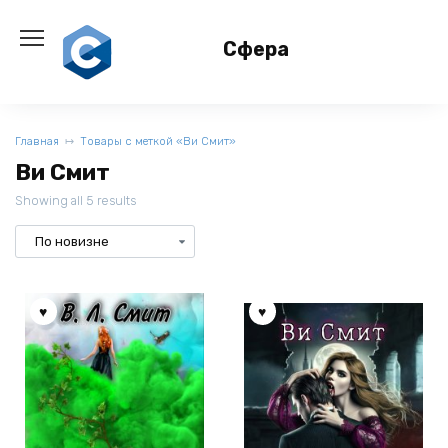
Перейти
к
Сфера
содержанию
Главная
Товары с меткой «Ви Смит»
Ви Смит
Showing all 5 results